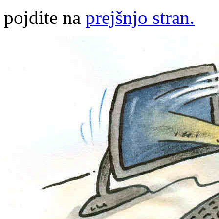
pojdite na
prejšnjo stran.