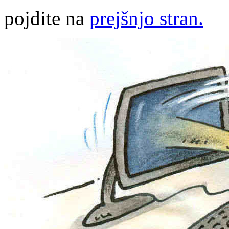
pojdite na
prejšnjo stran.