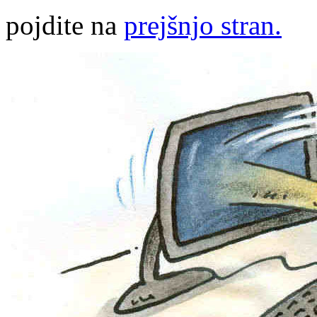
pojdite na
prejšnjo stran.