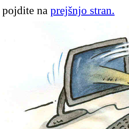
pojdite na
prejšnjo stran.