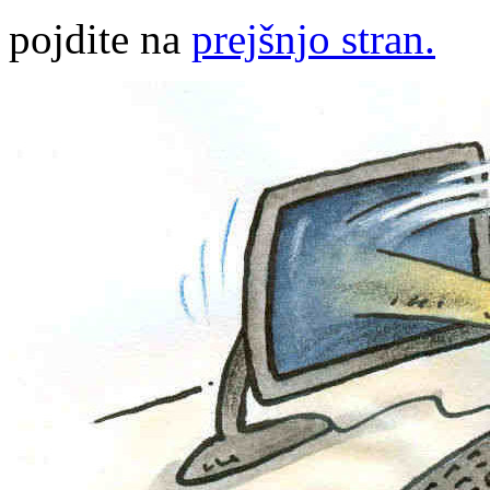
pojdite na
prejšnjo stran.