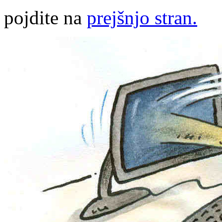
pojdite na
prejšnjo stran.