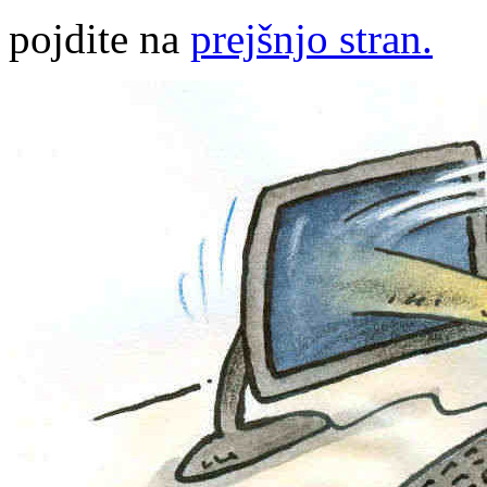
pojdite na
prejšnjo stran.