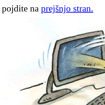
pojdite na
prejšnjo stran.