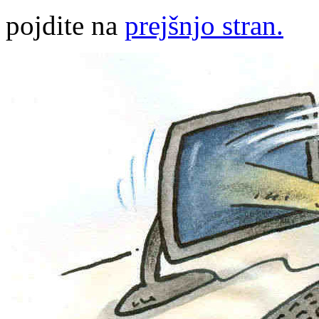
pojdite na
prejšnjo stran.