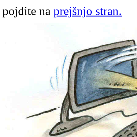
pojdite na
prejšnjo stran.