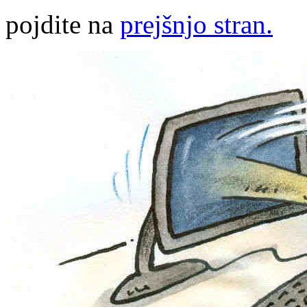
pojdite na
prejšnjo stran.