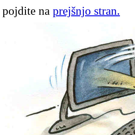
pojdite na
prejšnjo stran.