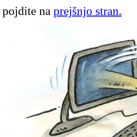
pojdite na
prejšnjo stran.