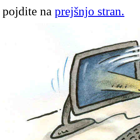
pojdite na
prejšnjo stran.