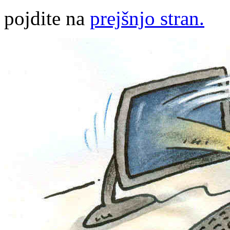
pojdite na
prejšnjo stran.