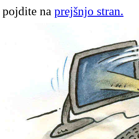
pojdite na
prejšnjo stran.