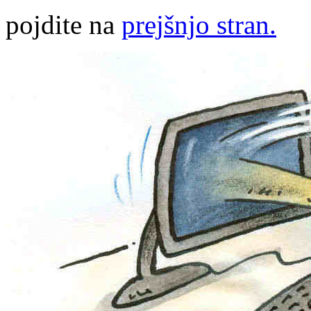
pojdite na
prejšnjo stran.