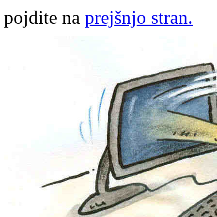
pojdite na
prejšnjo stran.