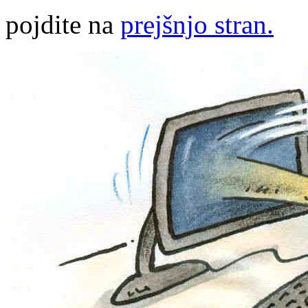
pojdite na
prejšnjo stran.