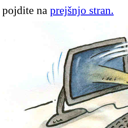
pojdite na
prejšnjo stran.