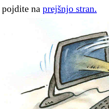
pojdite na
prejšnjo stran.