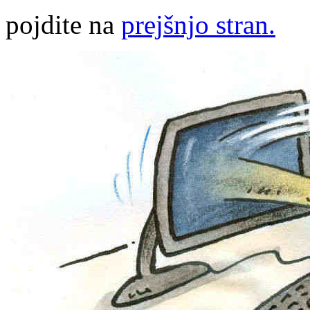
pojdite na
prejšnjo stran.