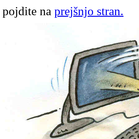
pojdite na
prejšnjo stran.