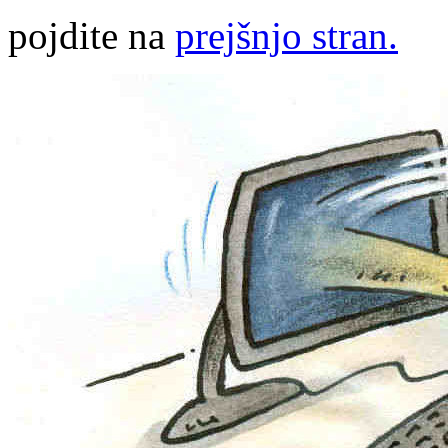
pojdite na
prejšnjo stran.