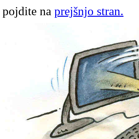
pojdite na
prejšnjo stran.