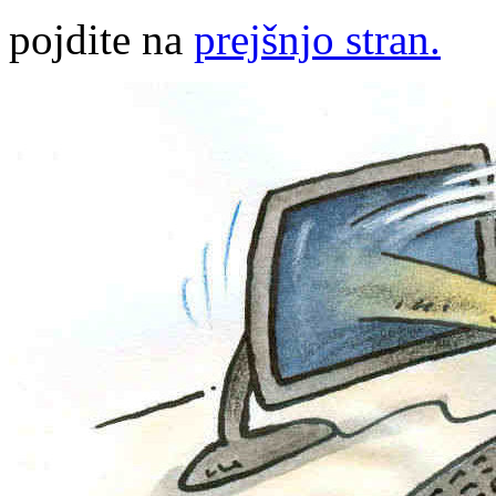
pojdite na
prejšnjo stran.