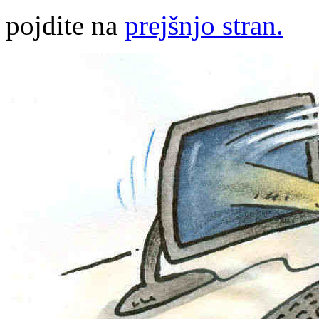
pojdite na
prejšnjo stran.