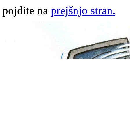
pojdite na
prejšnjo stran.