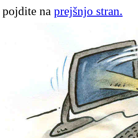
pojdite na
prejšnjo stran.