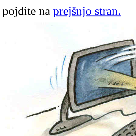
pojdite na
prejšnjo stran.