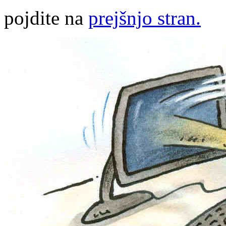
pojdite na
prejšnjo stran.