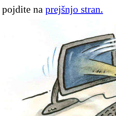
pojdite na
prejšnjo stran.