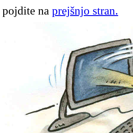
pojdite na
prejšnjo stran.