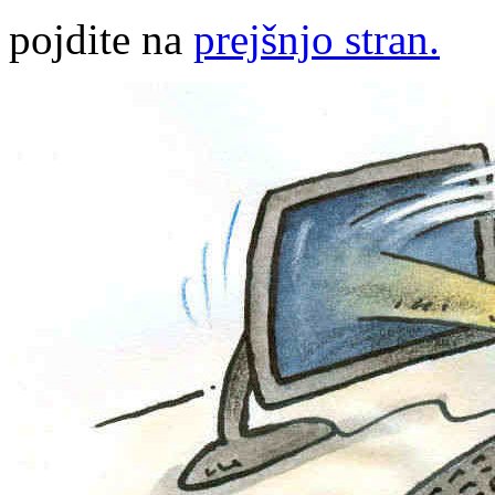
pojdite na
prejšnjo stran.