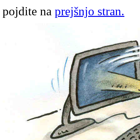
pojdite na
prejšnjo stran.