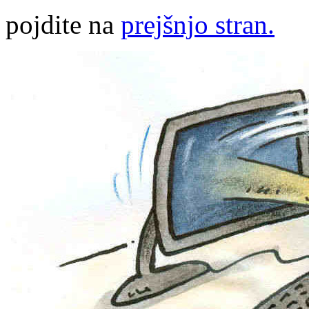
pojdite na
prejšnjo stran.