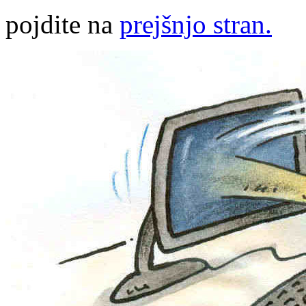
pojdite na
prejšnjo stran.