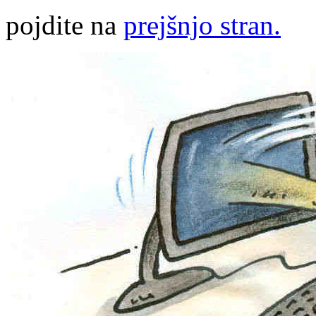
pojdite na
prejšnjo stran.