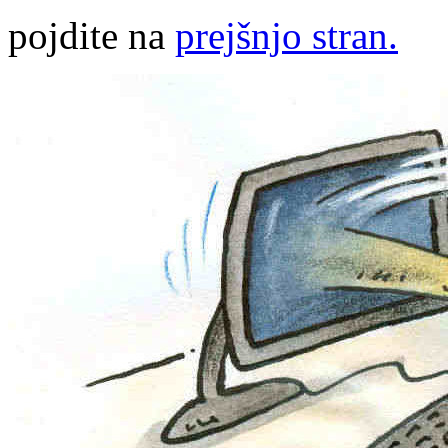
pojdite na
prejšnjo stran.