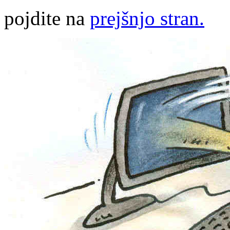
pojdite na
prejšnjo stran.