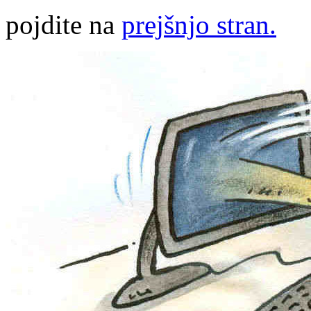
pojdite na
prejšnjo stran.