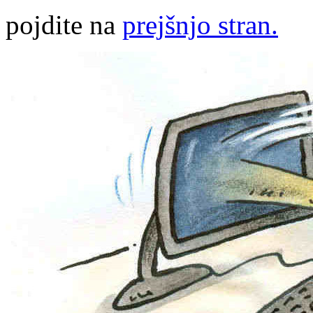
pojdite na
prejšnjo stran.