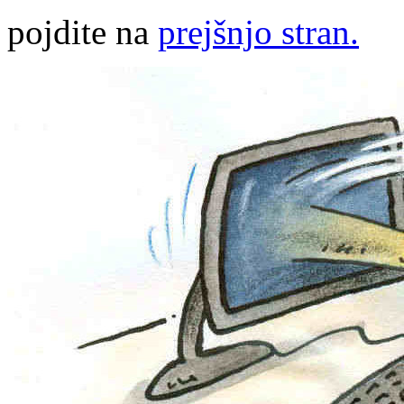
pojdite na
prejšnjo stran.