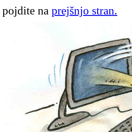
pojdite na
prejšnjo stran.