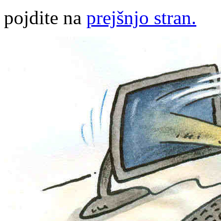
pojdite na
prejšnjo stran.