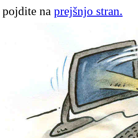
pojdite na
prejšnjo stran.