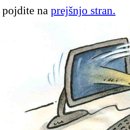
pojdite na
prejšnjo stran.