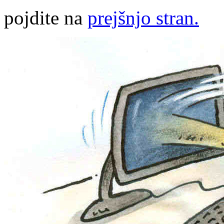
pojdite na
prejšnjo stran.