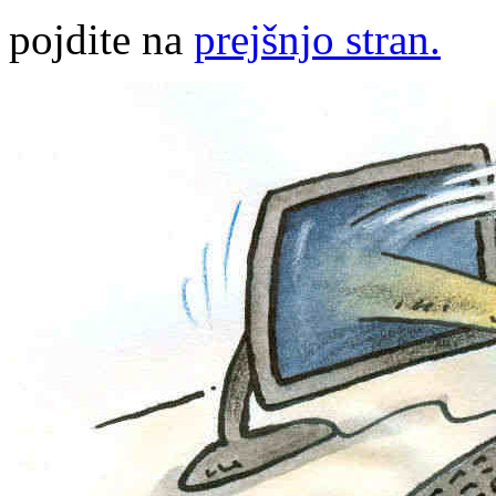
pojdite na
prejšnjo stran.