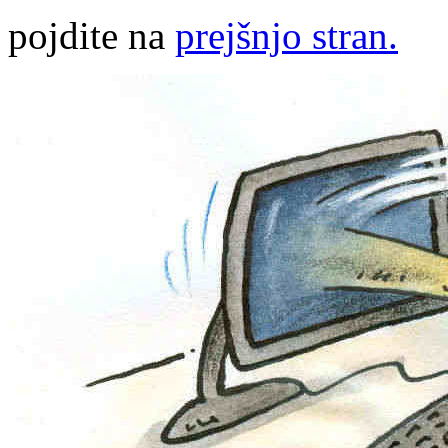
pojdite na
prejšnjo stran.